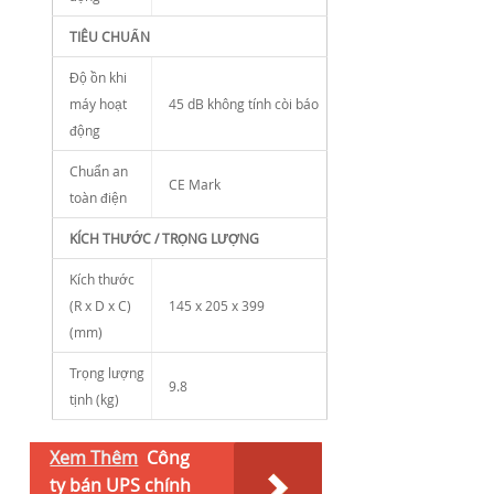
TIÊU CHUẨN
Độ ồn khi
máy hoạt
45 dB không tính còi báo
động
Chuẩn an
CE Mark
toàn điện
KÍCH THƯỚC / TRỌNG LƯỢNG
Kích thước
(R x D x C)
145 x 205 x 399
(mm)
Trọng lượng
9.8
tịnh (kg)
Xem Thêm
Công
ty bán UPS chính