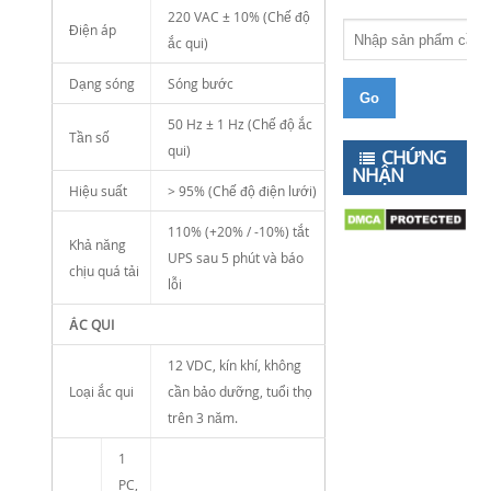
220 VAC ± 10% (Chế độ
Điện áp
ắc qui)
Dạng sóng
Sóng bước
50 Hz ± 1 Hz (Chế độ ắc
Tần số
qui)
CHỨNG
NHẬN
Hiệu suất
> 95% (Chế độ điện lưới)
110% (+20% / -10%) tắt
Khả năng
UPS sau 5 phút và báo
chịu quá tải
lỗi
ẮC QUI
12 VDC, kín khí, không
Loại ắc qui
cần bảo dưỡng, tuổi thọ
trên 3 năm.
1
PC,