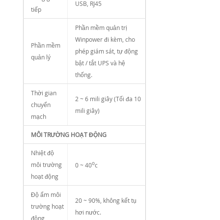
USB, RJ45
tiếp
Phần mềm quản trị
Winpower đi kèm, cho
Phần mềm
phép giám sát, tự động
quản lý
bật / tắt UPS và hệ
thống.
Thời gian
2 ~ 6 mili giây (Tối đa 10
chuyển
mili giây)
mạch
MÔI TRƯỜNG HOẠT ĐỘNG
Nhiệt độ
o
môi trường
0 ~ 40
c
hoạt động
Độ ẩm môi
20 ~ 90%, không kết tụ
trường hoạt
hơi nước.
động