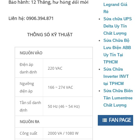
Bảo hành: 12 Tháng, hư hỏng đổi mới
Legrand Giá
Rẻ
Liên hệ: 0906.394.871
Sửa chữa UPS
Delta Uy Tín
Chất Lượng
THÔNG SỐ KỸ THUẬT
Sửa Chữa Bộ
Lưu Điện ABB
NGUỒN VÀO
Uy Tín Tại
TPHCM
Điện áp
220 VAC
Sửa Chữa
danh định
Inverter INVT
Ngưỡng
tại TPHCM
166 ~ 274 VAC
điện áp
Sửa Chữa Biến
Tần Lumentree
Tần số danh
Chất Lượng
50 Hz (46 ~ 54 Hz)
định
FAN PAGE
NGUỒN RA
Công suất
2000 VA / 1080 W