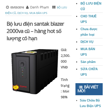
BỘ LƯU ĐIỆN
Danh Phạm
05/03/2016
BỘ LƯU
CŨ
ĐIỆN CŨ
,
DỊCH VỤ
,
MUA BÁN UPS
CHO THUÊ
UPS
Bộ lưu điện santak blazer
Chưa được
2000va cũ – hàng hot số
phân loại
lượng có hạn
DỊCH VỤ
MUA BÁN
Giá:
UPS
2,500.
000
Sản phẩm
VNĐ
SỬA CHỮA
UPS
Tình
trạng
BÀI VIẾT
MỚI
: Mới
98%
Sửa Chữa Bộ
Lưu Điện UPS