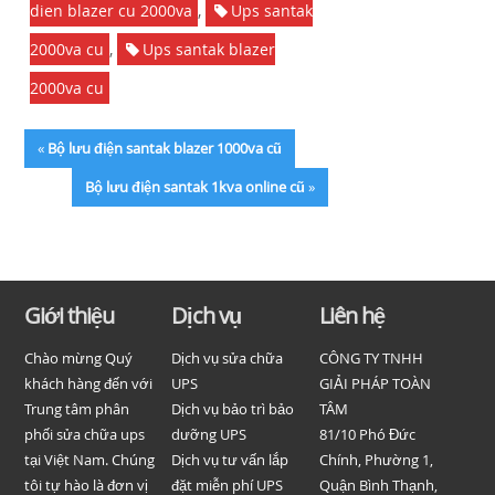
dien blazer cu 2000va
,
Ups santak
2000va cu
,
Ups santak blazer
2000va cu
«
Bộ lưu điện santak blazer 1000va cũ
Bộ lưu điện santak 1kva online cũ
»
Giới thiệu
Dịch vụ
Liên hệ
Chào mừng Quý
Dịch vụ sửa chữa
CÔNG TY TNHH
khách hàng đến với
UPS
GIẢI PHÁP TOÀN
Trung tâm phân
Dịch vụ bảo trì bảo
TÂM
phối sửa chữa ups
dưỡng UPS
81/10 Phó Đức
tại Việt Nam. Chúng
Dịch vụ tư vấn lắp
Chính, Phường 1,
tôi tự hào là đơn vị
đặt miễn phí UPS
Quận Bình Thạnh,