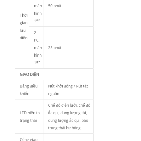
màn
50 phút
hình
Thời
15″
gian
lưu
2
điện
PC,
màn
25 phút
hình
15″
GIAO DIỆN
Bảng điều
Nút khởi động / Nút tắt
khiển
nguồn
Chế độ điện lưới, chế độ
LED hiển thị
ắc qui, dung lượng tải,
trạng thái
dung lượng ắc qui, báo
trạng thái hư hỏng.
Cổng giao