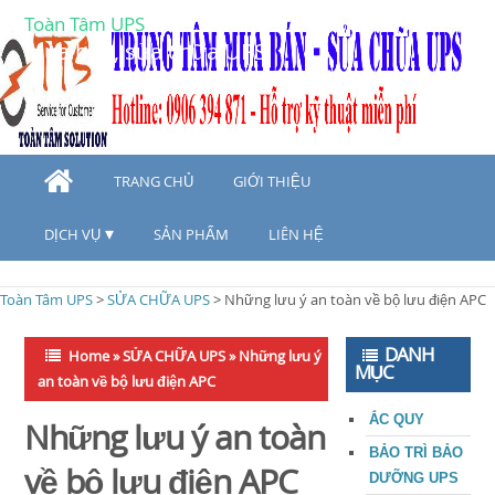
Toàn Tâm UPS
Mua bán, sửa chữa UPS
TRANG CHỦ
GIỚI THIỆU
DỊCH VỤ
SẢN PHẨM
LIÊN HỆ
Toàn Tâm UPS
>
SỬA CHỮA UPS
>
Những lưu ý an toàn về bộ lưu điện APC
DANH
Home
»
SỬA CHỮA UPS
»
Những lưu ý
MỤC
an toàn về bộ lưu điện APC
ẮC QUY
Những lưu ý an toàn
BẢO TRÌ BẢO
về bộ lưu điện APC
DƯỠNG UPS