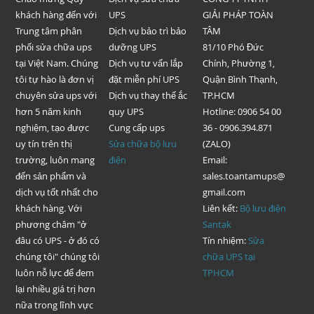
khách hàng đến với
UPS
GIẢI PHÁP TOÀN
Trung tâm phân
Dịch vụ bảo trì bảo
TÂM
phối sửa chữa ups
dưỡng UPS
81/10 Phó Đức
tại Việt Nam. Chúng
Dịch vụ tư vấn lắp
Chính, Phường 1,
tôi tự hào là đơn vị
đặt miễn phí UPS
Quận Bình Thạnh,
chuyên sửa ups với
Dịch vụ thay thế ắc
TP.HCM
hơn 5 năm kinh
quy UPS
Hotline: 0906 54 00
nghiệm, tạo được
Cung cấp ups
36 - 0906.394.871
uy tín trên thị
Sửa chữa bộ lưu
(ZALO)
trường, luôn mang
điện
Email:
đến sản phẩm và
sales.toantamups@
dịch vụ tốt nhất cho
gmail.com
khách hàng. Với
Liên kết:
Bộ lưu điện
phương châm "ở
Santak
đâu có UPS - ở đó có
Tín nhiệm:
Sửa
chúng tôi" chúng tôi
chữa UPS tại
luôn nỗ lực để đem
TPHCM
lại nhiều giá trị hơn
nữa trong lĩnh vực