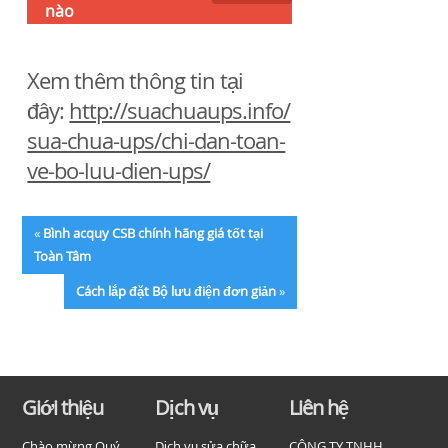
nào
Xem thêm thông tin tại
đây:
http://suachuaups.info/
sua-chua-ups/chi-dan-toan-
ve-bo-luu-dien-ups/
«
Bình acquy CSB chính hãng giá tốt tại
Toàn Tâm
Cách lắp đặt Bộ lưu điện đơn giản
»
Giới thiệu
Dịch vụ
Liên hệ
Chào mừng Quý
Dịch vụ sửa chữa
CÔNG TY TNHH