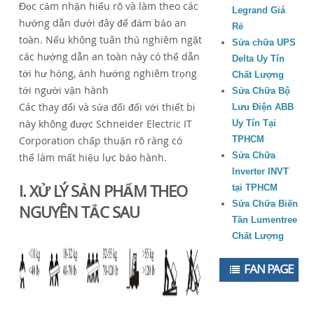
Đọc cảm nhận hiểu rõ và làm theo các
Legrand Giá
hướng dẫn dưới đây để đảm bảo an
Rẻ
toàn. Nếu không tuân thủ nghiêm ngặt
Sửa chữa UPS
các hướng dẫn an toàn này có thể dẫn
Delta Uy Tín
tới hư hỏng, ảnh hướng nghiêm trọng
Chất Lượng
tới người vận hành
Sửa Chữa Bộ
Các thay đổi và sửa đổi đối với thiết bị
Lưu Điện ABB
này không được Schneider Electric IT
Uy Tín Tại
Corporation chấp thuận rõ ràng có
TPHCM
Sửa Chữa
thể làm mất hiệu lực bảo hành.
Inverter INVT
I. XỬ LÝ SẢN PHẨM THEO
tại TPHCM
Sửa Chữa Biến
NGUYÊN TẮC SAU
Tần Lumentree
Chất Lượng
FAN PAGE