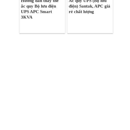
Hướng dẫn thay thế
Ắc quy UPS (Bộ lưu
ắc quy Bộ lưu điện
điện) Santak, APC giá
UPS APC Smart
rẻ chất lượng
3KVA