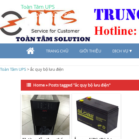
Toàn Tâm UPS
Mua bán, sửa chữa UPS
TRANG CHỦ
GIỚI THIỆU
DỊCH VỤ
Toàn Tâm UPS
>
ắc quy bộ lưu điện
Home
»
Posts tagged "ắc quy bộ lưu điện"