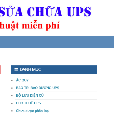
DANH MỤC
ẮC QUY
BẢO TRÌ BẢO DƯỠNG UPS
BỘ LƯU ĐIỆN CŨ
CHO THUÊ UPS
Chưa được phân loại