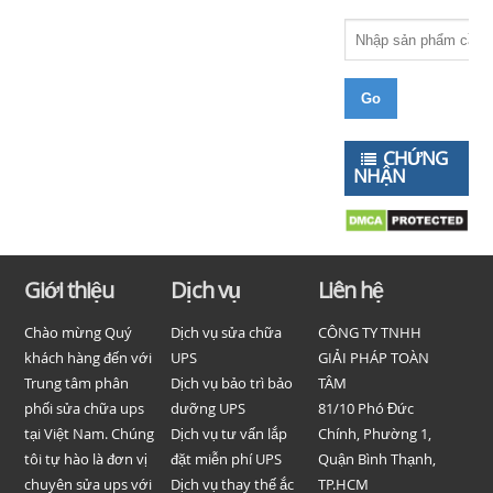
CHỨNG
NHẬN
Giới thiệu
Dịch vụ
Liên hệ
Chào mừng Quý
Dịch vụ sửa chữa
CÔNG TY TNHH
khách hàng đến với
UPS
GIẢI PHÁP TOÀN
Trung tâm phân
Dịch vụ bảo trì bảo
TÂM
phối sửa chữa ups
dưỡng UPS
81/10 Phó Đức
tại Việt Nam. Chúng
Dịch vụ tư vấn lắp
Chính, Phường 1,
tôi tự hào là đơn vị
đặt miễn phí UPS
Quận Bình Thạnh,
chuyên sửa ups với
Dịch vụ thay thế ắc
TP.HCM