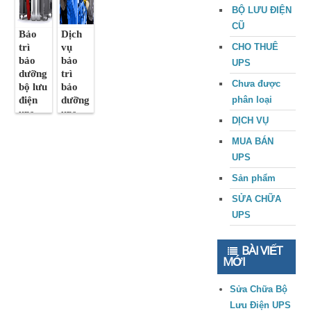
BỘ LƯU ĐIỆN
CŨ
Bảo
Dịch
trì
vụ
CHO THUÊ
bảo
bảo
UPS
dưỡng
trì
Chưa được
bộ lưu
bảo
điện
dưỡng
phân loại
ups
ups
DỊCH VỤ
MUA BÁN
UPS
Sản phẩm
SỬA CHỮA
UPS
BÀI VIẾT
MỚI
Sửa Chữa Bộ
Lưu Điện UPS