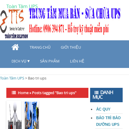
Toàn Tâm UPS
Mua bán, sửa chữa UPS
TRANG CHỦ
GIỚI THIỆU
DỊCH VỤ
SẢN PHẨM
LIÊN HỆ
Toàn Tâm UPS
>
Bao tri ups
DANH
Home
»
Posts tagged "Bao tri ups"
MỤC
ẮC QUY
BẢO TRÌ BẢO
DƯỠNG UPS