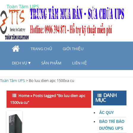
Toàn Tâm UPS
Mua bán, sửa chữa UPS
TRANG CHỦ
GIỚI THIỆU
DỊCH VỤ
SẢN PHẨM
LIÊN HỆ
Toàn Tâm UPS
>
Bo luu dien apc 1500va cu
DANH
Home
»
Posts tagged "Bo luu dien apc
MỤC
1500va cu"
ẮC QUY
BẢO TRÌ BẢO
DƯỠNG UPS