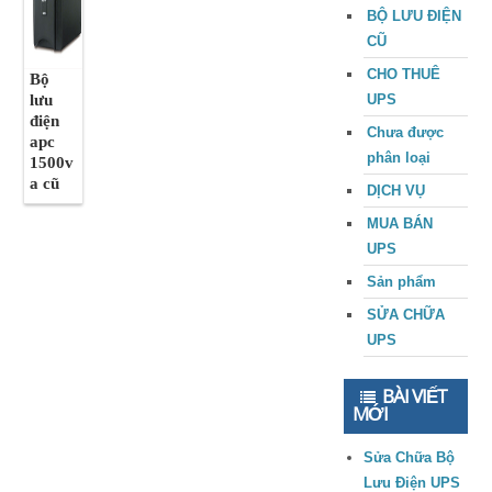
BỘ LƯU ĐIỆN
CŨ
CHO THUÊ
Bộ
lưu
UPS
điện
Chưa được
apc
phân loại
1500v
a cũ
DỊCH VỤ
MUA BÁN
UPS
Sản phẩm
SỬA CHỮA
UPS
BÀI VIẾT
MỚI
Sửa Chữa Bộ
Lưu Điện UPS