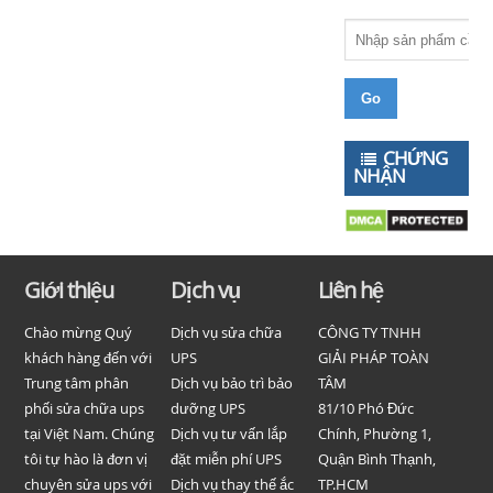
CHỨNG
NHẬN
Giới thiệu
Dịch vụ
Liên hệ
Chào mừng Quý
Dịch vụ sửa chữa
CÔNG TY TNHH
khách hàng đến với
UPS
GIẢI PHÁP TOÀN
Trung tâm phân
Dịch vụ bảo trì bảo
TÂM
phối sửa chữa ups
dưỡng UPS
81/10 Phó Đức
tại Việt Nam. Chúng
Dịch vụ tư vấn lắp
Chính, Phường 1,
tôi tự hào là đơn vị
đặt miễn phí UPS
Quận Bình Thạnh,
chuyên sửa ups với
Dịch vụ thay thế ắc
TP.HCM