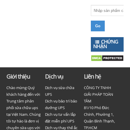
CHỨNG
NHẬN
Giới thiệu
Dịch vụ
Liên hệ
Chào mừng Quý
Dịch vụ sửa chữa
CÔNG TY TNHH
khách hàng đến với
UPS
GIẢI PHÁP TOÀN
Trung tâm phân
Dịch vụ bảo trì bảo
TÂM
phối sửa chữa ups
dưỡng UPS
81/10 Phó Đức
tại Việt Nam. Chúng
Dịch vụ tư vấn lắp
Chính, Phường 1,
tôi tự hào là đơn vị
đặt miễn phí UPS
Quận Bình Thạnh,
chuyên sửa ups với
Dịch vụ thay thế ắc
TP.HCM