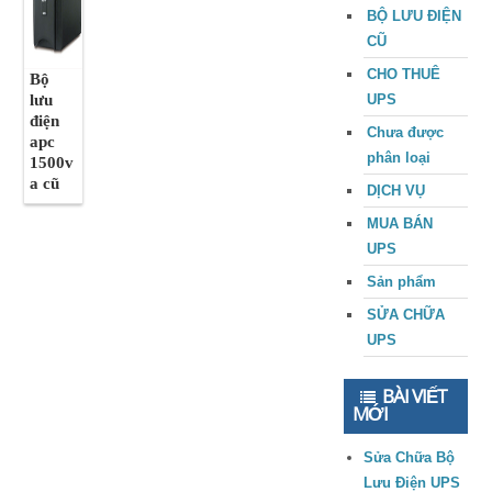
BỘ LƯU ĐIỆN
CŨ
CHO THUÊ
Bộ
lưu
UPS
điện
Chưa được
apc
phân loại
1500v
a cũ
DỊCH VỤ
MUA BÁN
UPS
Sản phẩm
SỬA CHỮA
UPS
BÀI VIẾT
MỚI
Sửa Chữa Bộ
Lưu Điện UPS