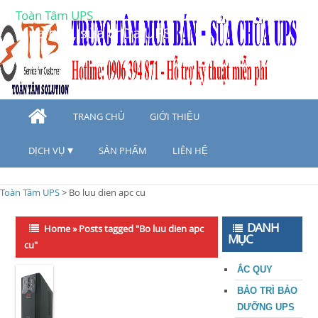
Toàn Tâm UPS
Mua bán, sửa chữa UPS
TRANG CHỦ
GIỚI THIỆU
DỊCH VỤ
SẢN PHẨM
LIÊN HỆ
Toàn Tâm UPS
>
Bo luu dien apc cu
DANH
Home
»
Posts tagged "Bo luu dien apc
MỤC
cu"
ẮC QUY
BẢO TRÌ BẢO
DƯỠNG UPS