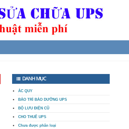
DANH MỤC
ẮC QUY
BẢO TRÌ BẢO DƯỠNG UPS
BỘ LƯU ĐIỆN CŨ
CHO THUÊ UPS
Chưa được phân loại