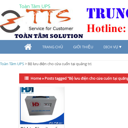
Toàn Tâm UPS
Mua bán, sửa chữa UPS
TRANG CHỦ
GIỚI THIỆU
DỊCH VỤ
Toàn Tâm UPS
>
Bộ lưu điện cho cửa cuốn tại quãng trị
Home
»
Posts tagged "Bộ lưu điện cho cửa cuốn tại quãng