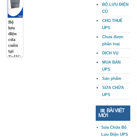
BỘ LƯU ĐIỆN
CŨ
CHO THUÊ
Bộ
lưu
UPS
điện
Chưa được
cửa
phân loại
cuốn
tại
DỊCH VỤ
TpHC
MUA BÁN
M
chính
UPS
hãng .
Sản phẩm
SỬA CHỮA
UPS
BÀI VIẾT
MỚI
Sửa Chữa Bộ
Lưu Điện UPS