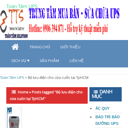
Toàn Tâm UPS
Mua bán, sửa chữa UPS
TRANG CHỦ
GIỚI THIỆU
DỊCH VỤ
SẢN PHẨM
LIÊN HỆ
Toàn Tâm UPS
>
Bộ lưu điện cho cửa cuốn tại TpHCM
DANH
Home
»
Posts tagged "Bộ lưu điện cho
MỤC
cửa cuốn tại TpHCM"
ẮC QUY
BẢO TRÌ BẢO
DƯỠNG UPS