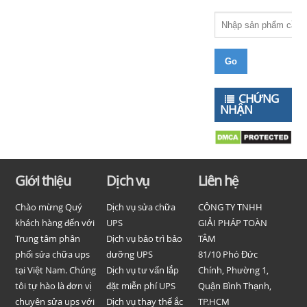
CHỨNG
NHẬN
Giới thiệu
Dịch vụ
Liên hệ
Chào mừng Quý
Dịch vụ sửa chữa
CÔNG TY TNHH
khách hàng đến với
UPS
GIẢI PHÁP TOÀN
Trung tâm phân
Dịch vụ bảo trì bảo
TÂM
phối sửa chữa ups
dưỡng UPS
81/10 Phó Đức
tại Việt Nam. Chúng
Dịch vụ tư vấn lắp
Chính, Phường 1,
tôi tự hào là đơn vị
đặt miễn phí UPS
Quận Bình Thạnh,
chuyên sửa ups với
Dịch vụ thay thế ắc
TP.HCM