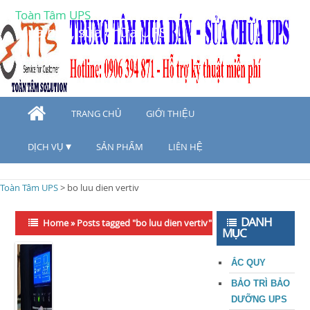
Toàn Tâm UPS
Mua bán, sửa chữa UPS
TRANG CHỦ
GIỚI THIỆU
DỊCH VỤ
SẢN PHẨM
LIÊN HỆ
Toàn Tâm UPS
>
bo luu dien vertiv
DANH
Home
»
Posts tagged "bo luu dien vertiv"
MỤC
ẮC QUY
BẢO TRÌ BẢO
DƯỠNG UPS