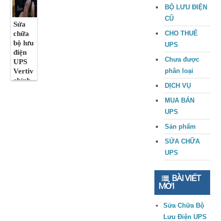
BỘ LƯU ĐIỆN
CŨ
Sửa
chữa
CHO THUÊ
bộ lưu
UPS
điện
Chưa được
UPS
Vertiv
phân loại
chính
DỊCH VỤ
hãng
MUA BÁN
UPS
Sản phẩm
SỬA CHỮA
UPS
BÀI VIẾT
MỚI
Sửa Chữa Bộ
Lưu Điện UPS