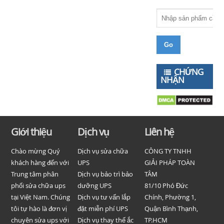
CHỨNG
NHẬN
Giới thiệu
Dịch vụ
Liên hệ
Chào mừng Quý
Dịch vụ sửa chữa
CÔNG TY TNHH
khách hàng đến với
UPS
GIẢI PHÁP TOÀN
Trung tâm phân
Dịch vụ bảo trì bảo
TÂM
phối sửa chữa ups
dưỡng UPS
81/10 Phó Đức
tại Việt Nam. Chúng
Dịch vụ tư vấn lắp
Chính, Phường 1,
tôi tự hào là đơn vị
đặt miễn phí UPS
Quận Bình Thạnh,
chuyên sửa ups với
Dịch vụ thay thế ắc
TP.HCM