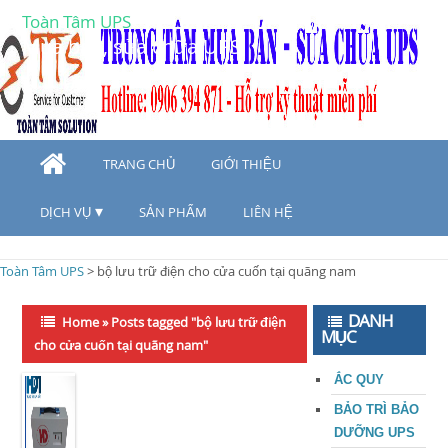
Toàn Tâm UPS
Mua bán, sửa chữa UPS
TRANG CHỦ
GIỚI THIỆU
DỊCH VỤ
SẢN PHẨM
LIÊN HỆ
Toàn Tâm UPS
>
bộ lưu trữ điện cho cửa cuốn tại quãng nam
DANH
Home
»
Posts tagged "bộ lưu trữ điện
MỤC
cho cửa cuốn tại quãng nam"
ẮC QUY
BẢO TRÌ BẢO
DƯỠNG UPS