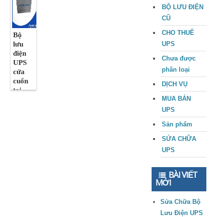
BỘ LƯU ĐIỆN
CŨ
CHO THUÊ
Bộ
lưu
UPS
điện
Chưa được
UPS
phân loại
cửa
cuốn
DỊCH VỤ
tại
MUA BÁN
Quãn
g
UPS
Nam
Sản phẩm
chính
hãng,
SỬA CHỮA
chất
UPS
lượng
BÀI VIẾT
MỚI
Sửa Chữa Bộ
Lưu Điện UPS