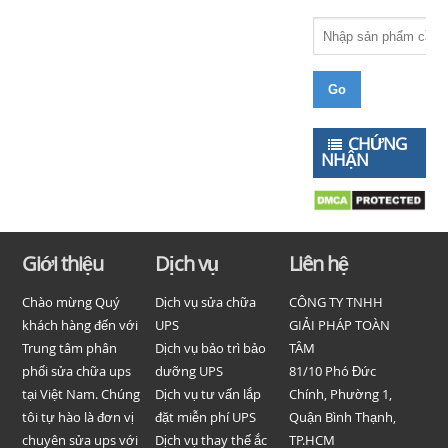
CHỨNG
NHẬN
Giới thiệu
Dịch vụ
Liên hệ
Chào mừng Quý
Dịch vụ sửa chữa
CÔNG TY TNHH
khách hàng đến với
UPS
GIẢI PHÁP TOÀN
Trung tâm phân
Dịch vụ bảo trì bảo
TÂM
phối sửa chữa ups
dưỡng UPS
81/10 Phó Đức
tại Việt Nam. Chúng
Dịch vụ tư vấn lắp
Chính, Phường 1,
tôi tự hào là đơn vị
đặt miễn phí UPS
Quận Bình Thạnh,
chuyên sửa ups với
Dịch vụ thay thế ắc
TP.HCM