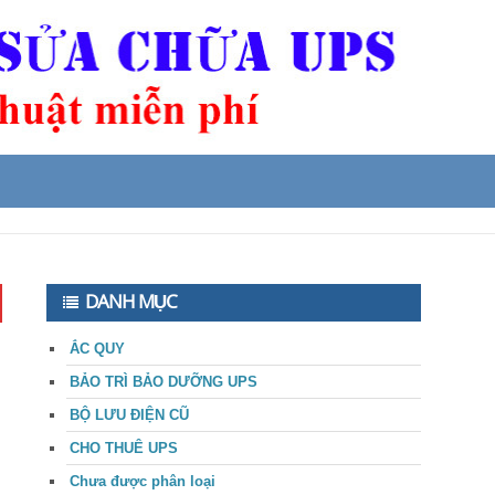
DANH MỤC
ẮC QUY
BẢO TRÌ BẢO DƯỠNG UPS
BỘ LƯU ĐIỆN CŨ
CHO THUÊ UPS
Chưa được phân loại