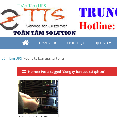
Toàn Tâm UPS
Mua bán, sửa chữa UPS
TRANG CHỦ
GIỚI THIỆU
DỊCH VỤ
Toàn Tâm UPS
>
Cong ty ban ups tai tphcm
Home
»
Posts tagged "Cong ty ban ups tai tphcm"