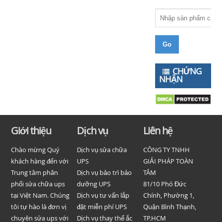
CHỨNG
NHẬN
Giới thiệu
Dịch vụ
Liên hệ
Chào mừng Quý
Dịch vụ sửa chữa
CÔNG TY TNHH
khách hàng đến với
UPS
GIẢI PHÁP TOÀN
Trung tâm phân
Dịch vụ bảo trì bảo
TÂM
phối sửa chữa ups
dưỡng UPS
81/10 Phó Đức
tại Việt Nam. Chúng
Dịch vụ tư vấn lắp
Chính, Phường 1,
tôi tự hào là đơn vị
đặt miễn phí UPS
Quận Bình Thạnh,
chuyên sửa ups với
Dịch vụ thay thế ắc
TP.HCM