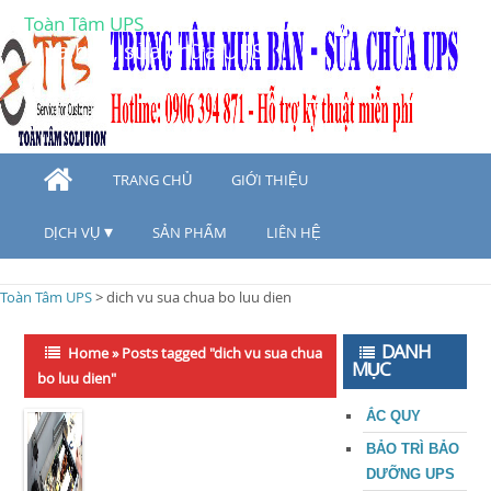
Toàn Tâm UPS
Mua bán, sửa chữa UPS
TRANG CHỦ
GIỚI THIỆU
DỊCH VỤ
SẢN PHẨM
LIÊN HỆ
Toàn Tâm UPS
>
dich vu sua chua bo luu dien
DANH
Home
»
Posts tagged "dich vu sua chua
MỤC
bo luu dien"
ẮC QUY
BẢO TRÌ BẢO
DƯỠNG UPS