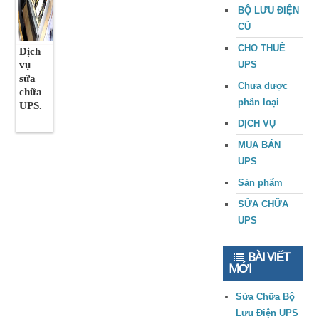
BỘ LƯU ĐIỆN
CŨ
CHO THUÊ
Dịch
vụ
UPS
sửa
Chưa được
chữa
phân loại
UPS.
DỊCH VỤ
MUA BÁN
UPS
Sản phẩm
SỬA CHỮA
UPS
BÀI VIẾT
MỚI
Sửa Chữa Bộ
Lưu Điện UPS