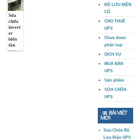
BỘ LƯU ĐIỆN
CŨ
Sửa
chữa
CHO THUÊ
invert
UPS
er
Chưa được
biến
tần
phân loại
sma
DỊCH VỤ
tại
tphcm
MUA BÁN
giá rẻ
UPS
Sản phẩm
SỬA CHỮA
UPS
BÀI VIẾT
MỚI
Sửa Chữa Bộ
Lưu Điện UPS