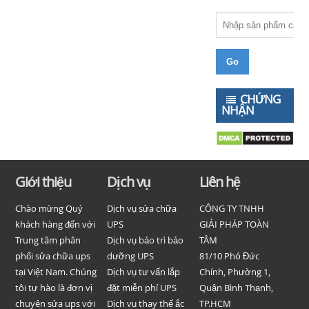
CHỨNG
NHẬN
Giới thiệu
Dịch vụ
Liên hệ
Chào mừng Quý
Dịch vụ sửa chữa
CÔNG TY TNHH
khách hàng đến với
UPS
GIẢI PHÁP TOÀN
Trung tâm phân
Dịch vụ bảo trì bảo
TÂM
phối sửa chữa ups
dưỡng UPS
81/10 Phó Đức
tại Việt Nam. Chúng
Dịch vụ tư vấn lắp
Chính, Phường 1,
tôi tự hào là đơn vị
đặt miễn phí UPS
Quận Bình Thạnh,
chuyên sửa ups với
Dịch vụ thay thế ắc
TP.HCM