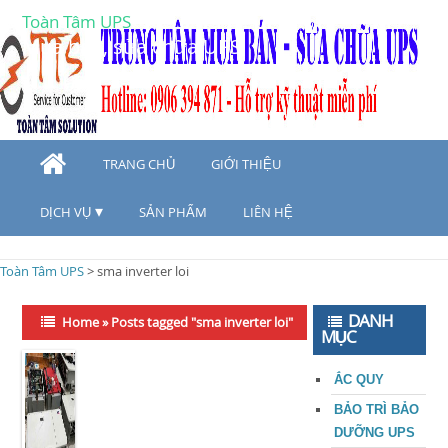
Toàn Tâm UPS
Mua bán, sửa chữa UPS
TRANG CHỦ
GIỚI THIỆU
DỊCH VỤ
SẢN PHẨM
LIÊN HỆ
Toàn Tâm UPS
>
sma inverter loi
DANH
Home
»
Posts tagged "sma inverter loi"
MỤC
ẮC QUY
BẢO TRÌ BẢO
DƯỠNG UPS