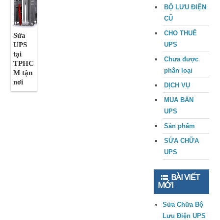
BỘ LƯU ĐIỆN
CŨ
CHO THUÊ
Sửa
UPS
UPS
tại
Chưa được
TPHC
phân loại
M tận
nơi
DỊCH VỤ
MUA BÁN
UPS
Sản phẩm
SỬA CHỮA
UPS
BÀI VIẾT
MỚI
Sửa Chữa Bộ
Lưu Điện UPS