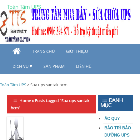
Toàn Tâm UPS
Mua bán, sửa chữa UPS
TRANG CHỦ
GIỚI THIỆU
DỊCH VỤ
SẢN PHẨM
LIÊN HỆ
Toàn Tâm UPS
>
Sua ups santak hcm
DANH
Home
»
Posts tagged "Sua ups santak
MỤC
hcm"
ẮC QUY
BẢO TRÌ BẢO
DƯỠNG UPS