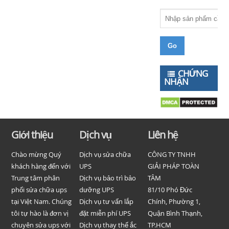
CHỨNG
NHẬN
Giới thiệu
Dịch vụ
Liên hệ
Chào mừng Quý
Dịch vụ sửa chữa
CÔNG TY TNHH
khách hàng đến với
UPS
GIẢI PHÁP TOÀN
Trung tâm phân
Dịch vụ bảo trì bảo
TÂM
phối sửa chữa ups
dưỡng UPS
81/10 Phó Đức
tại Việt Nam. Chúng
Dịch vụ tư vấn lắp
Chính, Phường 1,
tôi tự hào là đơn vị
đặt miễn phí UPS
Quận Bình Thạnh,
chuyên sửa ups với
Dịch vụ thay thế ắc
TP.HCM