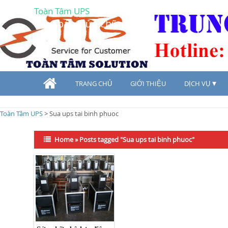
Toàn Tâm UPS
Mua bán, sửa chữa UPS
TRANG CHỦ
GIỚI THIỆU
DỊCH VỤ
Toàn Tâm UPS
>
Sua ups tai binh phuoc
Home
»
Posts tagged "Sua ups tai binh phuoc"