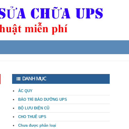
DANH MỤC
ẮC QUY
BẢO TRÌ BẢO DƯỠNG UPS
BỘ LƯU ĐIỆN CŨ
CHO THUÊ UPS
Chưa được phân loại