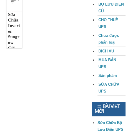
BỘ LƯU ĐIỆN
CŨ
Sửa
Chữa
CHO THUÊ
Invert
UPS
er
Chưa được
Sungr
ow
phân loại
Giá
DỊCH VỤ
Rẻ
Chất
MUA BÁN
Lượn
UPS
g
Sản phẩm
SỬA CHỮA
UPS
BÀI VIẾT
MỚI
Sửa Chữa Bộ
Lưu Điện UPS