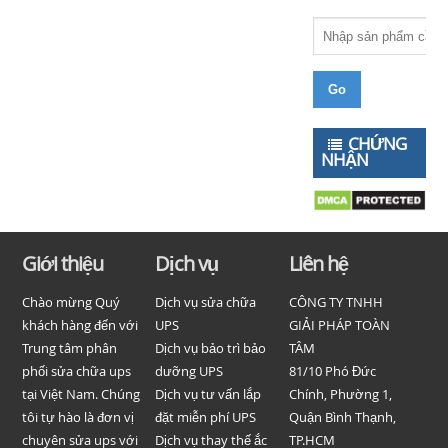
CHỨNG
NHẬN
Giới thiệu
Dịch vụ
Liên hệ
Chào mừng Quý
Dịch vụ sửa chữa
CÔNG TY TNHH
khách hàng đến với
UPS
GIẢI PHÁP TOÀN
Trung tâm phân
Dịch vụ bảo trì bảo
TÂM
phối sửa chữa ups
dưỡng UPS
81/10 Phó Đức
tại Việt Nam. Chúng
Dịch vụ tư vấn lắp
Chính, Phường 1,
tôi tự hào là đơn vị
đặt miễn phí UPS
Quận Bình Thạnh,
chuyên sửa ups với
Dịch vụ thay thế ắc
TP.HCM