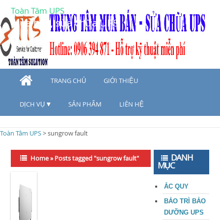
Toàn Tâm UPS
Mua bán, sửa chữa UPS
TRANG CHỦ
GIỚI THIỆU
DỊCH VỤ
SẢN PHẨM
LIÊN HỆ
Toàn Tâm UPS
>
sungrow fault
DANH
Home
»
Posts tagged "sungrow fault"
MỤC
ẮC QUY
BẢO TRÌ BẢO
DƯỠNG UPS