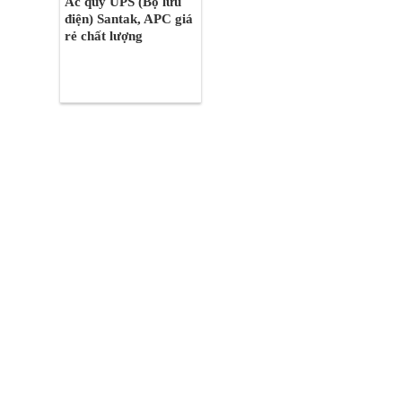
Ắc quy UPS (Bộ lưu
điện) Santak, APC giá
rẻ chất lượng