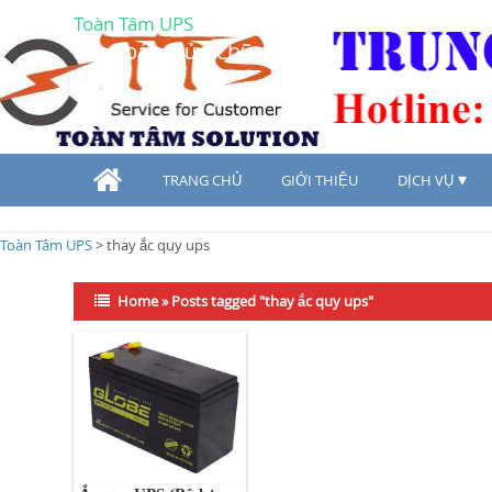
Toàn Tâm UPS
Mua bán, sửa chữa UPS
TRANG CHỦ
GIỚI THIỆU
DỊCH VỤ
Toàn Tâm UPS
>
thay ắc quy ups
Home
»
Posts tagged "thay ắc quy ups"