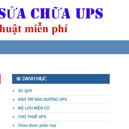
DANH MỤC
ẮC QUY
BẢO TRÌ BẢO DƯỠNG UPS
BỘ LƯU ĐIỆN CŨ
CHO THUÊ UPS
Chưa được phân loại