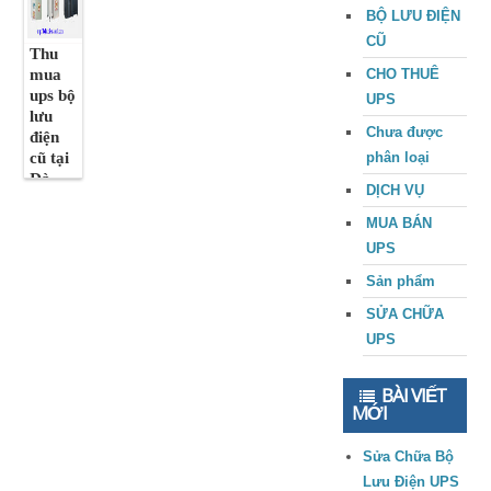
BỘ LƯU ĐIỆN
CŨ
Thu
mua
CHO THUÊ
ups bộ
UPS
lưu
Chưa được
điện
cũ tại
phân loại
Đà
DỊCH VỤ
Nẵng
giá tốt
MUA BÁN
UPS
Sản phẩm
SỬA CHỮA
UPS
BÀI VIẾT
MỚI
Sửa Chữa Bộ
Lưu Điện UPS