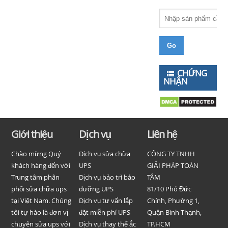
CHỨNG
NHẬN
Giới thiệu
Dịch vụ
Liên hệ
Chào mừng Quý
Dịch vụ sửa chữa
CÔNG TY TNHH
khách hàng đến với
UPS
GIẢI PHÁP TOÀN
Trung tâm phân
Dịch vụ bảo trì bảo
TÂM
phối sửa chữa ups
dưỡng UPS
81/10 Phó Đức
tại Việt Nam. Chúng
Dịch vụ tư vấn lắp
Chính, Phường 1,
tôi tự hào là đơn vị
đặt miễn phí UPS
Quận Bình Thạnh,
chuyên sửa ups với
Dịch vụ thay thế ắc
TP.HCM