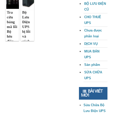
BỘ LƯU ĐIỆN
CŨ
Tra
Bộ
cứu
Lưu
CHO THUÊ
bảng
Điện
UPS
mã lỗi
UPS
Chưa được
Bộ
bị lỗi
lưu
và
phân loại
điện
cách
DỊCH VỤ
APC
khắc
phục
MUA BÁN
UPS
Sản phẩm
SỬA CHỮA
UPS
BÀI VIẾT
MỚI
Sửa Chữa Bộ
Lưu Điện UPS