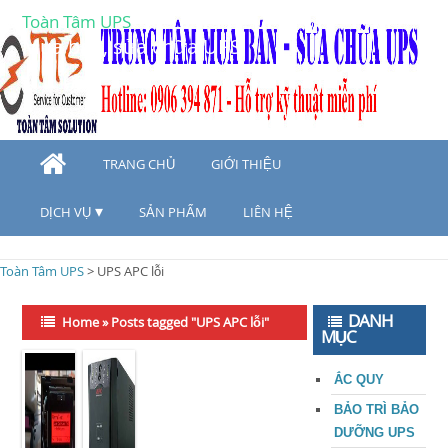
Toàn Tâm UPS
Mua bán, sửa chữa UPS
TRANG CHỦ
GIỚI THIỆU
DỊCH VỤ
SẢN PHẨM
LIÊN HỆ
Toàn Tâm UPS
>
UPS APC lỗi
DANH
Home
»
Posts tagged "UPS APC lỗi"
MỤC
ẮC QUY
BẢO TRÌ BẢO
DƯỠNG UPS