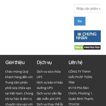
CHỨNG
NHẬN
Giới thiệu
Dịch vụ
Liên hệ
Chào mừng Quý
Dịch vụ sửa chữa
CÔNG TY TNHH
khách hàng đến với
UPS
GIẢI PHÁP TOÀN
Trung tâm phân
Dịch vụ bảo trì bảo
TÂM
phối sửa chữa ups
dưỡng UPS
81/10 Phó Đức
tại Việt Nam. Chúng
Dịch vụ tư vấn lắp
Chính, Phường 1,
tôi tự hào là đơn vị
đặt miễn phí UPS
Quận Bình Thạnh,
chuyên sửa ups với
Dịch vụ thay thế ắc
TP.HCM