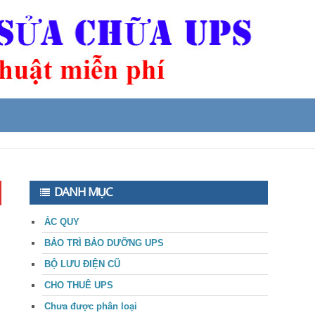
DANH MỤC
ẮC QUY
BẢO TRÌ BẢO DƯỠNG UPS
BỘ LƯU ĐIỆN CŨ
CHO THUÊ UPS
Chưa được phân loại