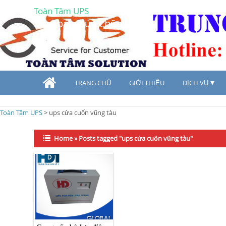
Toàn Tâm UPS
Mua bán, sửa chữa UPS
TRANG CHỦ
GIỚI THIỆU
DỊCH VỤ
Toàn Tâm UPS
>
ups cửa cuốn vũng tàu
Home
»
Posts tagged "ups cửa cuốn vũng tàu"