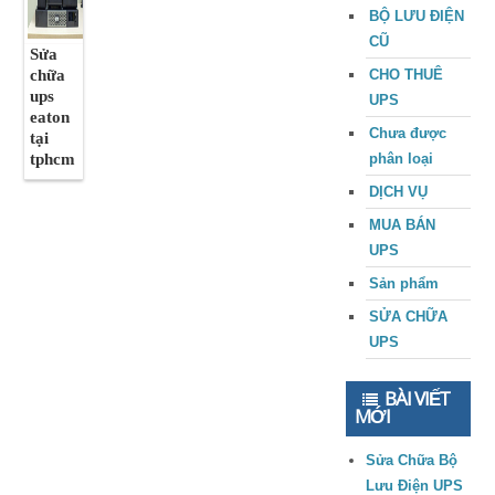
BỘ LƯU ĐIỆN
CŨ
Sửa
chữa
CHO THUÊ
ups
UPS
eaton
Chưa được
tại
tphcm
phân loại
DỊCH VỤ
MUA BÁN
UPS
Sản phẩm
SỬA CHỮA
UPS
BÀI VIẾT
MỚI
Sửa Chữa Bộ
Lưu Điện UPS