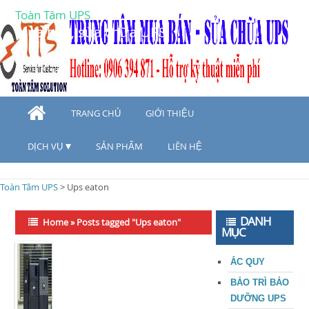
Toàn Tâm UPS
Mua bán, sửa chữa UPS
TRANG CHỦ
GIỚI THIỆU
DỊCH VỤ
SẢN PHẨM
LIÊN HỆ
Toàn Tâm UPS
>
Ups eaton
DANH
Home
»
Posts tagged "Ups eaton"
MỤC
ẮC QUY
BẢO TRÌ BẢO
DƯỠNG UPS