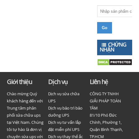
CHỨNG
NHẬN
Giới thiệu
Dịch vụ
Liên hệ
Chào mừng Quý
Dịch vụ sửa chữa
CÔNG TY TNHH
khách hàng đến với
UPS
GIẢI PHÁP TOÀN
Trung tâm phân
Dịch vụ bảo trì bảo
TÂM
phối sửa chữa ups
dưỡng UPS
81/10 Phó Đức
tại Việt Nam. Chúng
Dịch vụ tư vấn lắp
Chính, Phường 1,
tôi tự hào là đơn vị
đặt miễn phí UPS
Quận Bình Thạnh,
chuyên sửa ups với
Dịch vụ thay thế ắc
TP.HCM