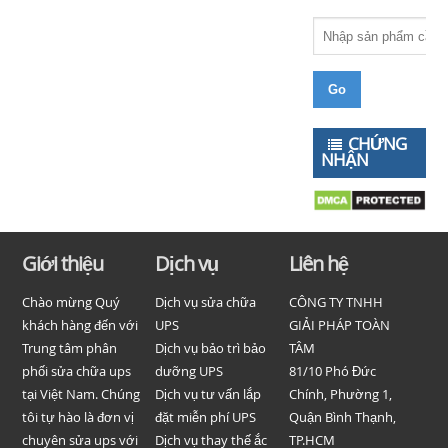
CHỨNG
NHẬN
Giới thiệu
Dịch vụ
Liên hệ
Chào mừng Quý
Dịch vụ sửa chữa
CÔNG TY TNHH
khách hàng đến với
UPS
GIẢI PHÁP TOÀN
Trung tâm phân
Dịch vụ bảo trì bảo
TÂM
phối sửa chữa ups
dưỡng UPS
81/10 Phó Đức
tại Việt Nam. Chúng
Dịch vụ tư vấn lắp
Chính, Phường 1,
tôi tự hào là đơn vị
đặt miễn phí UPS
Quận Bình Thạnh,
chuyên sửa ups với
Dịch vụ thay thế ắc
TP.HCM