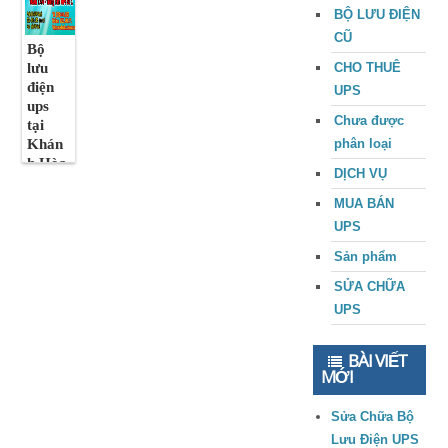
BỘ LƯU ĐIỆN
CŨ
Bộ
lưu
CHO THUÊ
điện
UPS
ups
Chưa được
tại
Khán
phân loại
h Hòa
DỊCH VỤ
Nha
Trang
MUA BÁN
chính
UPS
hãng,
Sản phẩm
giá tốt
SỬA CHỮA
UPS
BÀI VIẾT
MỚI
Sửa Chữa Bộ
Lưu Điện UPS