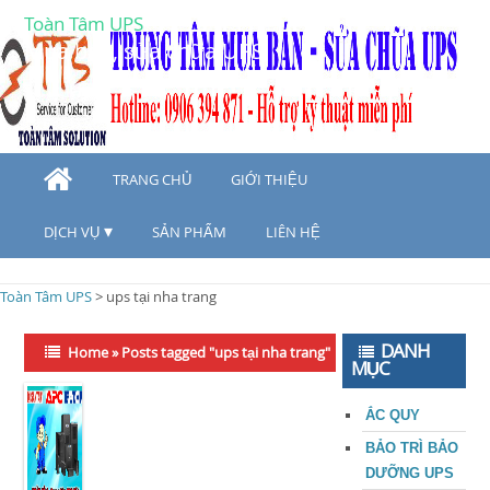
Toàn Tâm UPS
Mua bán, sửa chữa UPS
TRANG CHỦ
GIỚI THIỆU
DỊCH VỤ
SẢN PHẨM
LIÊN HỆ
Toàn Tâm UPS
>
ups tại nha trang
DANH
Home
»
Posts tagged "ups tại nha trang"
MỤC
ẮC QUY
BẢO TRÌ BẢO
DƯỠNG UPS