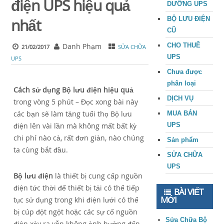
điện UPS hiệu quả
DƯỠNG UPS
BỘ LƯU ĐIỆN
nhất
CŨ
Danh Phạm
CHO THUÊ
21/02/2017
SỬA CHỮA
UPS
UPS
Chưa được
phân loại
Cách sử dụng Bộ lưu điện hiệu quả
DỊCH VỤ
trong vòng 5 phút – Đọc xong bài này
các bạn sẽ làm tăng tuổi thọ Bộ lưu
MUA BÁN
điện lên vài lần mà không mất bất kỳ
UPS
chi phí nào cả, rất đơn giản, nào chúng
Sản phẩm
ta cùng bắt đầu.
SỬA CHỮA
UPS
Bộ lưu điện
là thiết bị cung cấp nguồn
điện tức thời để thiết bị tải có thể tiếp
BÀI VIẾT
MỚI
tục sử dụng trong khi điện lưới có thể
bị cúp đột ngột hoặc các sự cố nguồn
Sửa Chữa Bộ
điện xảy ra vẫn không ảnh hưởng đến