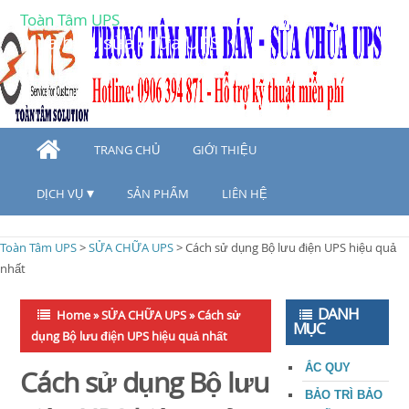
Toàn Tâm UPS
Mua bán, sửa chữa UPS
TRANG CHỦ
GIỚI THIỆU
DỊCH VỤ
SẢN PHẨM
LIÊN HỆ
Toàn Tâm UPS
>
SỬA CHỮA UPS
>
Cách sử dụng Bộ lưu điện UPS hiệu quả
nhất
DANH
Home
»
SỬA CHỮA UPS
»
Cách sử
MỤC
dụng Bộ lưu điện UPS hiệu quả nhất
ẮC QUY
Cách sử dụng Bộ lưu
BẢO TRÌ BẢO