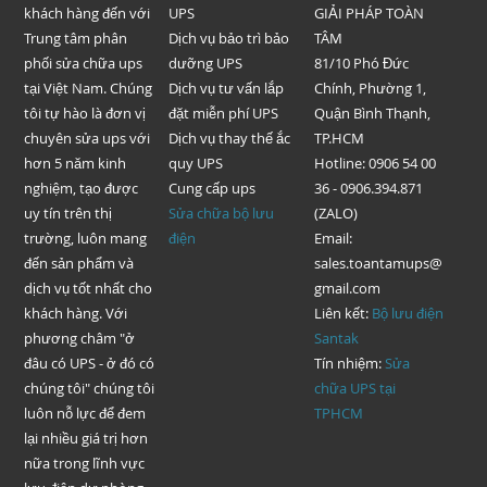
khách hàng đến với
UPS
GIẢI PHÁP TOÀN
Trung tâm phân
Dịch vụ bảo trì bảo
TÂM
phối sửa chữa ups
dưỡng UPS
81/10 Phó Đức
tại Việt Nam. Chúng
Dịch vụ tư vấn lắp
Chính, Phường 1,
tôi tự hào là đơn vị
đặt miễn phí UPS
Quận Bình Thạnh,
chuyên sửa ups với
Dịch vụ thay thế ắc
TP.HCM
hơn 5 năm kinh
quy UPS
Hotline: 0906 54 00
nghiệm, tạo được
Cung cấp ups
36 - 0906.394.871
uy tín trên thị
Sửa chữa bộ lưu
(ZALO)
trường, luôn mang
điện
Email:
đến sản phẩm và
sales.toantamups@
dịch vụ tốt nhất cho
gmail.com
khách hàng. Với
Liên kết:
Bộ lưu điện
phương châm "ở
Santak
đâu có UPS - ở đó có
Tín nhiệm:
Sửa
chúng tôi" chúng tôi
chữa UPS tại
luôn nỗ lực để đem
TPHCM
lại nhiều giá trị hơn
nữa trong lĩnh vực