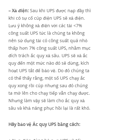
– Xả điện:
Sau khi UPS được nạp đầy thì
khi có sự cố cúp điện UPS sẽ xả điện.
Lưu ý không xả điện với các tải <7%
công suất UPS tức là chúng ta không
nên sử dụng tải có công suất quá nhỏ
thấp hơn 7% công suất UPS, nhằm mục
đích trách ắc quy xả sâu. UPS sẽ xả ắc
quy đến một mức nào đó sẽ dừng, kích
hoạt UPS tắt để bảo vệ. Do đó chúng ta
có thể thấy rằng, một số UPS chạy ắc
quy xong rồi cúp nhưng sau đó chúng
ta mở lên cho chạy tiếp vẫn chạy được.
Nhưng làm vậy sẽ làm cho ắc quy xả
sâu và khả năng phục hồi lại là rất khó.
Hãy bảo vệ Ắc quy UPS bằng cách: