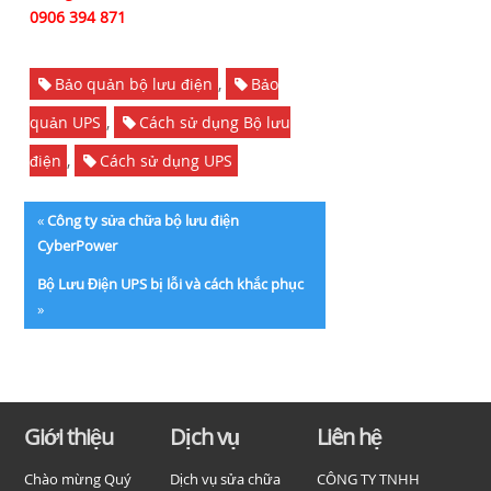
0906 394 871
Bảo quản bộ lưu điện
,
Bảo
quản UPS
,
Cách sử dụng Bộ lưu
điện
,
Cách sử dụng UPS
«
Công ty sửa chữa bộ lưu điện
CyberPower
Bộ Lưu Điện UPS bị lỗi và cách khắc phục
»
Giới thiệu
Dịch vụ
Liên hệ
Chào mừng Quý
Dịch vụ sửa chữa
CÔNG TY TNHH