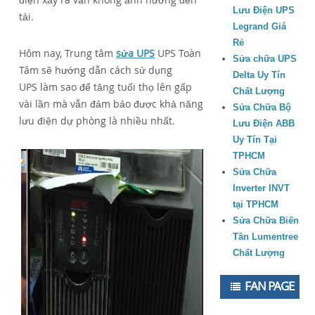
Lưu Điện UPS
tải.
Legrand Giá
Rẻ
Hôm nay, Trung tâm
sửa UPS
UPS Toàn
Sửa chữa UPS
Tâm sẽ hướng dẫn cách sử dụng
Delta Uy Tín
UPS làm sao để tăng tuổi thọ lên gấp
Chất Lượng
vài lần mà vẫn đảm bảo được khả năng
Sửa Chữa Bộ
lưu điện dự phòng là nhiều nhất.
Lưu Điện ABB
Uy Tín Tại
TPHCM
Sửa Chữa
Inverter INVT
tại TPHCM
Sửa Chữa Biến
Tần Lumentree
Chất Lượng
FAN PAGE