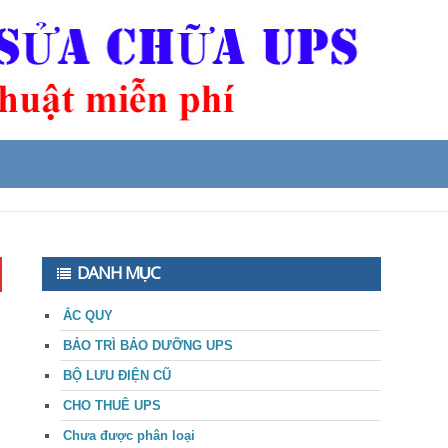
DANH MỤC
ẮC QUY
BẢO TRÌ BẢO DƯỠNG UPS
BỘ LƯU ĐIỆN CŨ
CHO THUÊ UPS
Chưa được phân loại