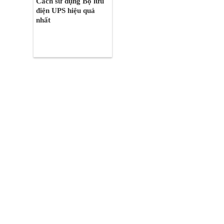
Cách sử dụng Bộ lưu
điện UPS hiệu quả
nhất