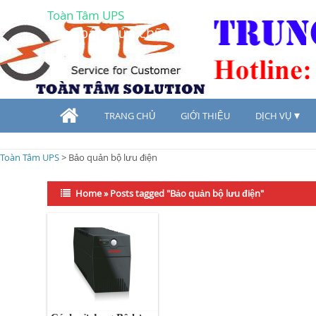
Toàn Tâm UPS
Mua bán, sửa chữa UPS
TRANG CHỦ
GIỚI THIỆU
DỊCH VỤ
Toàn Tâm UPS
>
Bảo quản bộ lưu điện
Home
»
Posts tagged "Bảo quản bộ lưu điện"