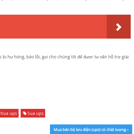
ẻ
bị hư hỏng, báo lỗi, gọi cho chúng tôi để được tư vấn hỗ trợ giải
chua ups
,
Sua ups
Mua bán bộ lưu điện (ups) cũ chất lượng
»