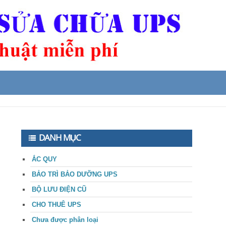
DANH MỤC
ẮC QUY
BẢO TRÌ BẢO DƯỠNG UPS
BỘ LƯU ĐIỆN CŨ
CHO THUÊ UPS
Chưa được phân loại