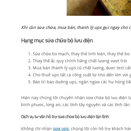
Khi cần sửa chữa, mua bán, thanh lý ups gọi ngay cho ch
Hạng mục sửa chữa bộ lưu điện
Sửa chữa bo mạch, thay thế linh kiện, thay thế b
Thay thế ắc quy chính hãng chất lượng vượt trội
Mua bán thanh lý ups cũ chất lượng, được test cẩn
Cho thuê ups tất cả công suất từ nhỏ đến lớn với g
Bảo trì bảo dưỡng ups, ngăn ngừa các hư hỏng tiềm
Hiện nay chúng tôi chuyên nhận sửa chữa bộ lưu điện tại
bình phước, long an, các tỉnh tây nguyên và các tỉnh lân
Dịch vụ tư vấn hỗ trợ sửa chữa bộ lưu điện tận tình
Không chỉ nhận
sửa ups
, chúng tôi còn hỗ trợ khách hà