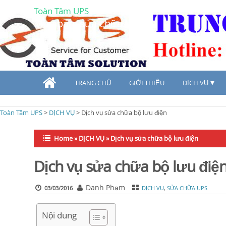
Toàn Tâm UPS
Mua bán, sửa chữa UPS
TRANG CHỦ
GIỚI THIỆU
DỊCH VỤ
Toàn Tâm UPS
>
DỊCH VỤ
>
Dịch vụ sửa chữa bộ lưu điện
Home
»
DỊCH VỤ
»
Dịch vụ sửa chữa bộ lưu điện
Dịch vụ sửa chữa bộ lưu điệ
Danh Phạm
03/03/2016
DỊCH VỤ
,
SỬA CHỮA UPS
Nội dung