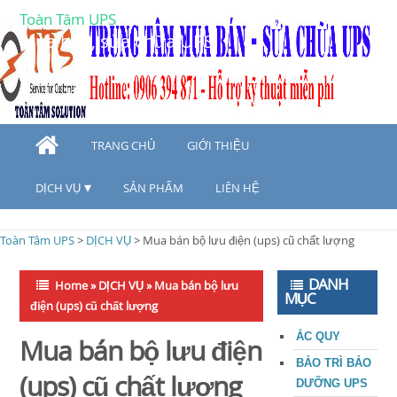
Toàn Tâm UPS
Mua bán, sửa chữa UPS
TRANG CHỦ
GIỚI THIỆU
DỊCH VỤ
SẢN PHẨM
LIÊN HỆ
Toàn Tâm UPS
>
DỊCH VỤ
>
Mua bán bộ lưu điện (ups) cũ chất lượng
DANH
Home
»
DỊCH VỤ
»
Mua bán bộ lưu
MỤC
điện (ups) cũ chất lượng
ẮC QUY
Mua bán bộ lưu điện
BẢO TRÌ BẢO
(ups) cũ chất lượng
DƯỠNG UPS