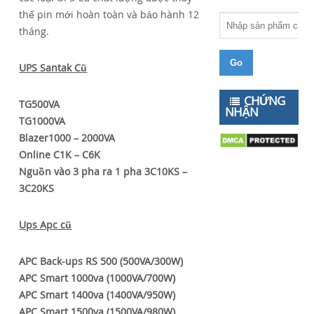
thế pin mới hoàn toàn và bảo hành 12
tháng.
UPS Santak Cũ
CHỨNG
TG500VA
NHẬN
TG1000VA
Blazer1000 – 2000VA
Online C1K – C6K
Nguồn vào 3 pha ra 1 pha 3C10KS –
3C20KS
Ups Apc cũ
APC Back-ups RS 500 (500VA/300W)
APC Smart 1000va (1000VA/700W)
APC Smart 1400va (1400VA/950W)
APC Smart 1500va (1500VA/980W)