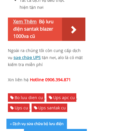
Tất cả dịch vụ đều thực
hiện tận nơi
Xem Thêm
Bộ lưu
điện santak blazer
1000va cũ
Ngoài ra chúng tôi còn cung cấp dịch
vụ
sửa chữa UPS
tận nơi, alo là có mặt
kiểm tra miễn phí
Xin liên hệ
Hotline 0906.394.871
Bo luu dien cu
,
Ups apc cu
,
Ups cu
,
Ups santak cu
«
Dịch vụ sửa chữa bộ lưu điện