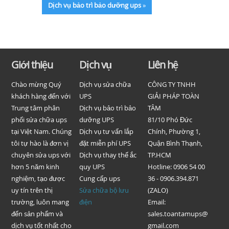
Dịch vụ bảo trì bảo dưỡng ups
»
Giới thiệu
Dịch vụ
Liên hệ
Chào mừng Quý
Dịch vụ sửa chữa
CÔNG TY TNHH
khách hàng đến với
UPS
GIẢI PHÁP TOÀN
Trung tâm phân
Dịch vụ bảo trì bảo
TÂM
phối sửa chữa ups
dưỡng UPS
81/10 Phó Đức
tại Việt Nam. Chúng
Dịch vụ tư vấn lắp
Chính, Phường 1,
tôi tự hào là đơn vị
đặt miễn phí UPS
Quận Bình Thạnh,
chuyên sửa ups với
Dịch vụ thay thế ắc
TP.HCM
hơn 5 năm kinh
quy UPS
Hotline: 0906 54 00
nghiệm, tạo được
Cung cấp ups
36 - 0906.394.871
uy tín trên thị
Sửa chữa bộ lưu
(ZALO)
trường, luôn mang
điện
Email:
đến sản phẩm và
sales.toantamups@
dịch vụ tốt nhất cho
gmail.com