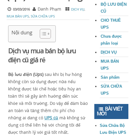
BỘ LƯU ĐIỆN
Danh Phạm
03/03/2016
DỊCH VỤ
,
CŨ
MUA BÁN UPS
,
SỬA CHỮA UPS
CHO THUÊ
UPS
Nội dung
Chưa được
phân loại
Dịch vụ mua bán bộ lưu
DỊCH VỤ
điện cũ giá rẻ
MUA BÁN
UPS
Bộ lưu điện (Ups)
sau khi bị hư hỏng
Sản phẩm
không còn sử dụng được nữa nếu
SỬA CHỮA
không được tái chế hoặc tiêu hủy an
UPS
toàn thì sẽ gây ảnh hưởng đến sức
khỏe và môi trường. Do vậy để đảm bảo
BÀI VIẾT
an toàn và tăng thêm chi phí cho
MỚI
những ai đang có
UPS cũ
mà không sử
dụng có thể liên hệ với chúng tôi để
Sửa Chữa Bộ
được thanh lý với giá tốt nhất.
Lưu Điện UPS