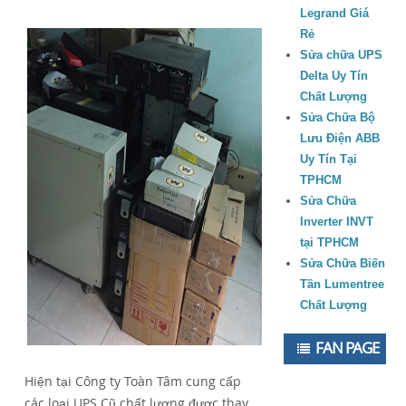
Legrand Giá
Rẻ
Sửa chữa UPS
Delta Uy Tín
Chất Lượng
Sửa Chữa Bộ
Lưu Điện ABB
Uy Tín Tại
TPHCM
Sửa Chữa
Inverter INVT
tại TPHCM
Sửa Chữa Biến
Tần Lumentree
Chất Lượng
FAN PAGE
Hiện tại Công ty Toàn Tâm cung cấp
các loại UPS Cũ chất lượng được thay