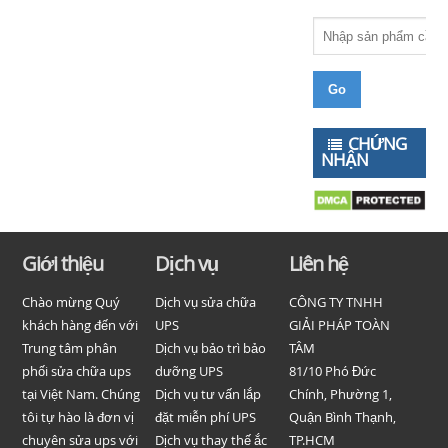
CHỨNG
NHẬN
Giới thiệu
Dịch vụ
Liên hệ
Chào mừng Quý
Dịch vụ sửa chữa
CÔNG TY TNHH
khách hàng đến với
UPS
GIẢI PHÁP TOÀN
Trung tâm phân
Dịch vụ bảo trì bảo
TÂM
phối sửa chữa ups
dưỡng UPS
81/10 Phó Đức
tại Việt Nam. Chúng
Dịch vụ tư vấn lắp
Chính, Phường 1,
tôi tự hào là đơn vị
đặt miễn phí UPS
Quận Bình Thạnh,
chuyên sửa ups với
Dịch vụ thay thế ắc
TP.HCM