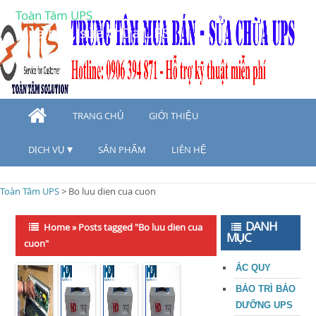
Toàn Tâm UPS
Mua bán, sửa chữa UPS
TRANG CHỦ
GIỚI THIỆU
DỊCH VỤ
SẢN PHẨM
LIÊN HỆ
Toàn Tâm UPS
>
Bo luu dien cua cuon
DANH
Home
»
Posts tagged "Bo luu dien cua
MỤC
cuon"
ẮC QUY
BẢO TRÌ BẢO
DƯỠNG UPS