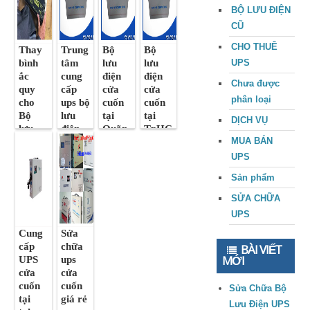
BỘ LƯU ĐIỆN
CŨ
CHO THUÊ
Thay
Trung
Bộ
Bộ
bình
tâm
lưu
lưu
UPS
ắc
cung
điện
điện
Chưa được
quy
cấp
cửa
cửa
phân loại
cho
ups bộ
cuốn
cuốn
Bộ
lưu
tại
tại
DỊCH VỤ
lưu
điện
Quãn
TpHC
MUA BÁN
điện
cửa
g Trị
M
cửa
cuốn
giá rẻ,
chính
UPS
cuốn
tại
tốt
hãng .
Sản phẩm
Nghê
nhất.
An
SỬA CHỮA
UPS
Cung
Sửa
cấp
chữa
BÀI VIẾT
MỚI
UPS
ups
cửa
cửa
cuốn
cuốn
Sửa Chữa Bộ
tại
giá rẻ
Lưu Điện UPS