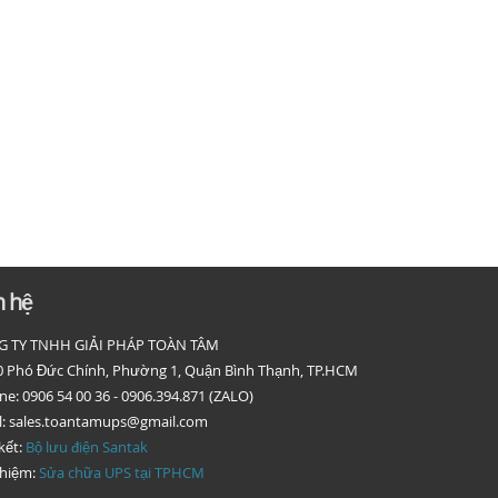
n hệ
 TY TNHH GIẢI PHÁP TOÀN TÂM
0 Phó Đức Chính, Phường 1, Quận Bình Thạnh, TP.HCM
ne: 0906 54 00 36 - 0906.394.871 (ZALO)
l: sales.toantamups@gmail.com
kết:
Bộ lưu điện Santak
nhiệm:
Sửa chữa UPS tại TPHCM