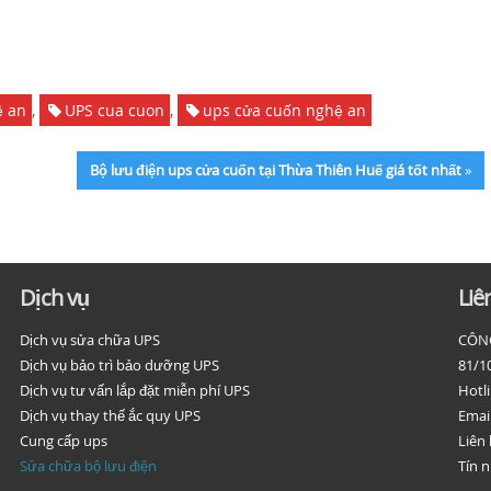
ệ an
,
UPS cua cuon
,
ups cửa cuốn nghệ an
Bộ lưu điện ups cửa cuốn tại Thừa Thiên Huế giá tốt nhất
»
Dịch vụ
Liê
Dịch vụ sửa chữa UPS
CÔNG
Dịch vụ bảo trì bảo dưỡng UPS
81/1
Dịch vụ tư vấn lắp đặt miễn phí UPS
Hotli
Dịch vụ thay thế ắc quy UPS
Emai
Cung cấp ups
Liên 
Sửa chữa bộ lưu điện
Tín 