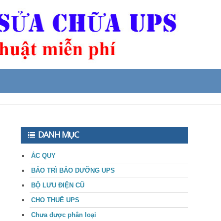
DANH MỤC
ẮC QUY
BẢO TRÌ BẢO DƯỠNG UPS
BỘ LƯU ĐIỆN CŨ
CHO THUÊ UPS
Chưa được phân loại