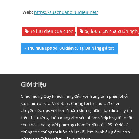
Web:
https://suachuaboluudien.net/
Bo luu dien cua cuon
,
bộ lưu điện cửa cuốn ngh
«
Thu mua ups bộ lưu điện cũ tại Đà Nẵng giá tốt
Giới thiệu
Chào mừng Quý khách hàng đến với Trung tâm phân phối
sửa chữa ups tại Việt Nam. Chúng tôi tự hào là đơn vị
chuyên sửa ups với hơn 5 năm kinh nghiệm, tạo được uy tín
trên thị trường, luôn mang đến sản phẩm và dịch vụ tốt nhất
cho khách hàng. Với phương châm "ở đâu có UPS - ở đó có
chúng tôi" chúng tôi luôn nỗ lực để đem lại nhiều giá trị hơn