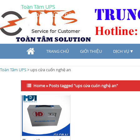
Toàn Tâm UPS
Mua bán, sửa chữa UPS
TRANG CHỦ
GIỚI THIỆU
DỊCH VỤ
Toàn Tâm UPS
>
ups cửa cuốn nghệ an
Home
»
Posts tagged "ups cửa cuốn nghệ an"