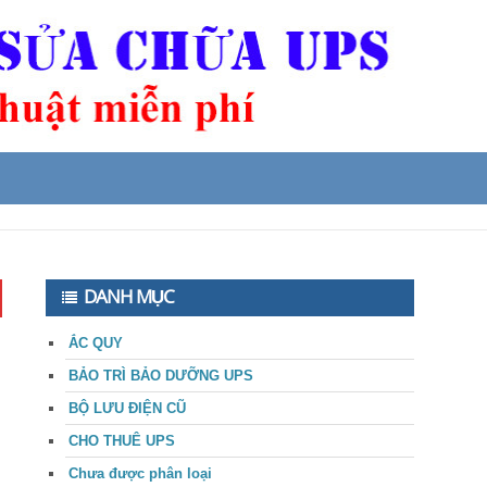
DANH MỤC
ẮC QUY
BẢO TRÌ BẢO DƯỠNG UPS
BỘ LƯU ĐIỆN CŨ
CHO THUÊ UPS
Chưa được phân loại