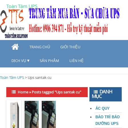
Toàn Tâm UPS
Mua bán, sửa chữa UPS
TRANG CHỦ
GIỚI THIỆU
DỊCH VỤ
SẢN PHẨM
LIÊN HỆ
Toàn Tâm UPS
>
Ups santak cu
DANH
Home
»
Posts tagged "Ups santak cu"
MỤC
ẮC QUY
BẢO TRÌ BẢO
DƯỠNG UPS