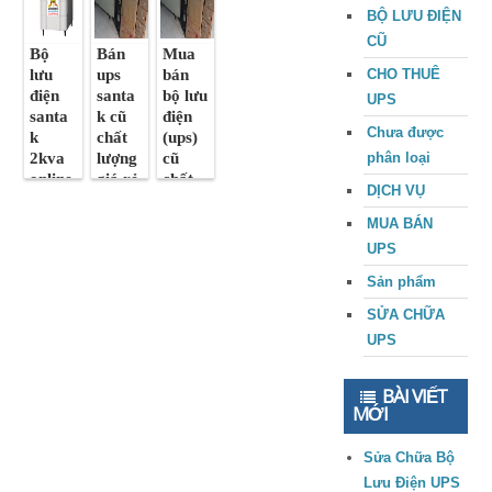
BỘ LƯU ĐIỆN
CŨ
Bộ
Bán
Mua
lưu
ups
bán
CHO THUÊ
điện
santa
bộ lưu
UPS
santa
k cũ
điện
Chưa được
k
chất
(ups)
2kva
lượng
cũ
phân loại
online
giá rẻ
chất
DỊCH VỤ
cũ
lượng
MUA BÁN
UPS
Sản phẩm
SỬA CHỮA
UPS
BÀI VIẾT
MỚI
Sửa Chữa Bộ
Lưu Điện UPS