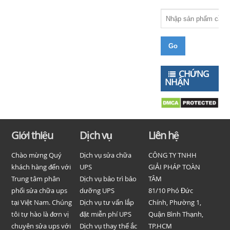
CHỨNG
NHẬN
Giới thiệu
Dịch vụ
Liên hệ
Chào mừng Quý
Dịch vụ sửa chữa
CÔNG TY TNHH
khách hàng đến với
UPS
GIẢI PHÁP TOÀN
Trung tâm phân
Dịch vụ bảo trì bảo
TÂM
phối sửa chữa ups
dưỡng UPS
81/10 Phó Đức
tại Việt Nam. Chúng
Dịch vụ tư vấn lắp
Chính, Phường 1,
tôi tự hào là đơn vị
đặt miễn phí UPS
Quận Bình Thạnh,
chuyên sửa ups với
Dịch vụ thay thế ắc
TP.HCM